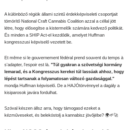
A különböző régiók állami szintű érdekképviseleti csoportjait
tömörítő National Craft Cannabis Coalition azzal a céllal jött
létre, hogy elősegítse a kistermelők számára kedvező politikát.
És minden a SHIP Act-el kezdődik, amelyet Huffman
kongresszusi képviselő vezetett be.
Et même si le gouvernement fédéral prend souvent du temps à
s'adapter, l'espoir est là.
"Túl gyakran a szövetségi kormány
lemarad, és a Kongresszus kerekei túl lassúak ahhoz, hogy
lépést tartsanak a folyamatosan változó gazdasággal."
mondja Huffman képviselő. De a HAJÓtörvénnyel a dagály a
kisiparosok javára fordulhat.
Szóval készen állsz arra, hogy támogasd ezeket a
kézműveseket, és belekóstolj a kannabisz jövőjébe? 🌍🌱🚀