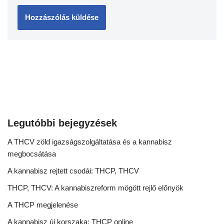
Legutóbbi bejegyzések
A THCV zöld igazságszolgáltatása és a kannabisz
megbocsátása
A kannabisz rejtett csodái: THCP, THCV
THCP, THCV: A kannabiszreform mögött rejlő előnyök
A THCP megjelenése
A kannabisz új korszaka: THCP online