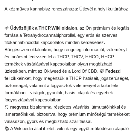
A kézműves kannabisz reneszánsza: Útlevél a helyi kultúrához
🌱
Üdvözöljük a THCP.Wiki oldalon
, az Ön prémium és legális
forrása a Tetrahydrocannabiphorollal, egy erős és szerves
fitokannabinoiddal kapcsolatos minden kérdéséhez.
Böngésszen oldalunkon, hogy rengeteg információt, véleményt
és tanácsot fedezzen fel a THCP, THCV, HHCO, HHCP
termékek vásárlásával kapcsolatban olyan megbízható
üzletekben, mint az Okiweed és a Lord Of CBD. 🍃
Fedezd
fel
cikkeinket, hogy megértsük a THCP hatásait, jogszerűségét,
biztonságát, valamint a fogyasztók véleményét a különféle
formákban – virágok, gyanták, hasis, olajok és egyebek –
fogyasztásával kapcsolatban.
🛒
megvesz
bizalommal részletes vásárlási útmutatóinkkal és
ismertetőinkkel, biztosítva, hogy prémium minőségű termékeket
válasszon, gyors és megbízható szállítással.
📚 A Wikipédia által ihletett wikink egy együttműködésen alapuló