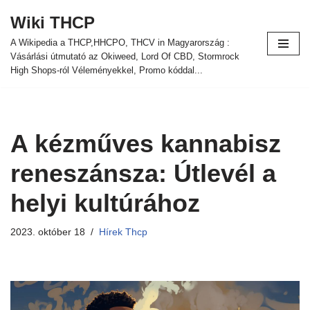
Wiki THCP
Ugrás
A Wikipedia a THCP,HHCPO, THCV in Magyarország :
a
Vásárlási útmutató az Okiweed, Lord Of CBD, Stormrock
tartalomra
High Shops-ról Véleményekkel, Promo kóddal...
A kézműves kannabisz
reneszánsza: Útlevél a
helyi kultúrához
2023. október 18
Hírek Thcp