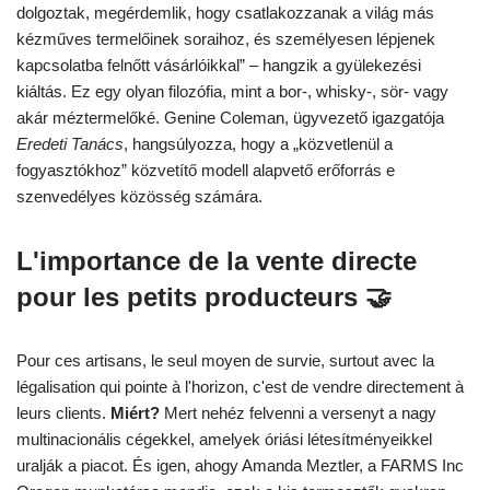
dolgoztak, megérdemlik, hogy csatlakozzanak a világ más
kézműves termelőinek soraihoz, és személyesen lépjenek
kapcsolatba felnőtt vásárlóikkal” – hangzik a gyülekezési
kiáltás. Ez egy olyan filozófia, mint a bor-, whisky-, sör- vagy
akár méztermelőké. Genine Coleman, ügyvezető igazgatója
Eredeti Tanács
, hangsúlyozza, hogy a „közvetlenül a
fogyasztókhoz” közvetítő modell alapvető erőforrás e
szenvedélyes közösség számára.
L'importance de la vente directe
pour les petits producteurs 🤝
Pour ces artisans, le seul moyen de survie, surtout avec la
légalisation qui pointe à l'horizon, c'est de vendre directement à
leurs clients.
Miért?
Mert nehéz felvenni a versenyt a nagy
multinacionális cégekkel, amelyek óriási létesítményeikkel
uralják a piacot. És igen, ahogy Amanda Meztler, a FARMS Inc