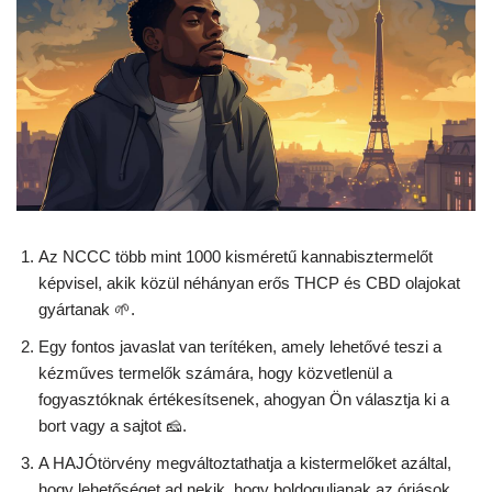
Az NCCC több mint 1000 kisméretű kannabisztermelőt
képvisel, akik közül néhányan erős THCP és CBD olajokat
gyártanak 🌱.
Egy fontos javaslat van terítéken, amely lehetővé teszi a
kézműves termelők számára, hogy közvetlenül a
fogyasztóknak értékesítsenek, ahogyan Ön választja ki a
bort vagy a sajtot 🧀.
A HAJÓtörvény megváltoztathatja a kistermelőket azáltal,
hogy lehetőséget ad nekik, hogy boldoguljanak az óriások