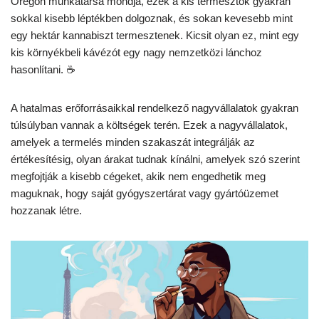
Oregon munkatársa mondja, ezek a kis termesztők gyakran
sokkal kisebb léptékben dolgoznak, és sokan kevesebb mint
egy hektár kannabiszt termesztenek. Kicsit olyan ez, mint egy
kis környékbeli kávézót egy nagy nemzetközi lánchoz
hasonlítani. ☕
A hatalmas erőforrásaikkal rendelkező nagyvállalatok gyakran
túlsúlyban vannak a költségek terén. Ezek a nagyvállalatok,
amelyek a termelés minden szakaszát integrálják az
értékesítésig, olyan árakat tudnak kínálni, amelyek szó szerint
megfojtják a kisebb cégeket, akik nem engedhetik meg
maguknak, hogy saját gyógyszertárat vagy gyártóüzemet
hozzanak létre.