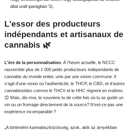
által uralt iparágban 🚀.
L'essor des producteurs
indépendants et artisanaux de
cannabis 🌿
L'ère de la personnalisation
. À l'heure actuelle, le NCCC
rassemble plus de 1 000 petits producteurs indépendants de
cannabis du monde entier, unis par une vision commune. Il
s'agit d'une vision où l'authenticité, le THCP, le CBD, et d'autres
cannabinoïdes comme le THCV et le HHC règnent en maîtres.
😊 Mais, dis-moi, te souviens-tu de cette fois où tu as goûté un
vin ou un fromage directement de la source? N'est-ce pas une
expérience incomparable ?
„A történelmi kannabiszközösség, azok, akik az árnyékban