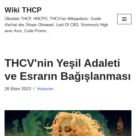
Wiki THCP
İçeriğe
Ülkedeki THCP, HHCPO, THCV'nin Wikipedia'sı: Guide
geç
d'achat des Shops Okiweed, Lord Of CBD, Stormrock High
avec Avis, Code Promo...
THCV'nin Yeşil Adaleti
ve Esrarın Bağışlanması
26 Ekim 2023
Haberler