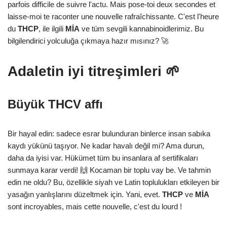
parfois difficile de suivre l'actu. Mais pose-toi deux secondes et
laisse-moi te raconter une nouvelle rafraîchissante. C'est l'heure
du
THCP
, ile ilgili
MİA
ve tüm sevgili kannabinoidlerimiz. Bu
bilgilendirici yolculuğa çıkmaya hazır mısınız? 🚀
Adaletin iyi titreşimleri 🌱
Büyük THCV affı
Bir hayal edin: sadece esrar bulunduran binlerce insan sabıka
kaydı yükünü taşıyor. Ne kadar havalı değil mi? Ama durun,
daha da iyisi var. Hükümet tüm bu insanlara af sertifikaları
sunmaya karar verdi! 🙌 Kocaman bir toplu vay be. Ve tahmin
edin ne oldu? Bu, özellikle siyah ve Latin toplulukları etkileyen bir
yasağın yanlışlarını düzeltmek için. Yani, evet.
THCP
ve
MİA
sont incroyables, mais cette nouvelle, c'est du lourd !