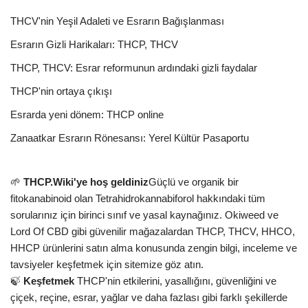
THCV'nin Yeşil Adaleti ve Esrarın Bağışlanması
Esrarın Gizli Harikaları: THCP, THCV
THCP, THCV: Esrar reformunun ardındaki gizli faydalar
THCP'nin ortaya çıkışı
Esrarda yeni dönem: THCP online
Zanaatkar Esrarın Rönesansı: Yerel Kültür Pasaportu
🌱
THCP.Wiki'ye hoş geldiniz
Güçlü ve organik bir
fitokanabinoid olan Tetrahidrokannabiforol hakkındaki tüm
sorularınız için birinci sınıf ve yasal kaynağınız. Okiweed ve
Lord Of CBD gibi güvenilir mağazalardan THCP, THCV, HHCO,
HHCP ürünlerini satın alma konusunda zengin bilgi, inceleme ve
tavsiyeler keşfetmek için sitemize göz atın.
🍃
Keşfetmek
THCP'nin etkilerini, yasallığını, güvenliğini ve
çiçek, reçine, esrar, yağlar ve daha fazlası gibi farklı şekillerde