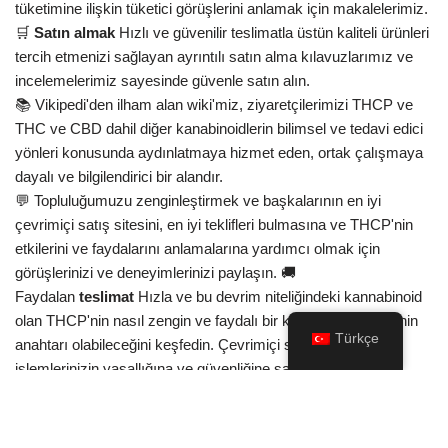
tüketimine ilişkin tüketici görüşlerini anlamak için makalelerimiz.
🛒
Satın almak
Hızlı ve güvenilir teslimatla üstün kaliteli ürünleri
tercih etmenizi sağlayan ayrıntılı satın alma kılavuzlarımız ve
incelemelerimiz sayesinde güvenle satın alın.
📚 Vikipedi'den ilham alan wiki'miz, ziyaretçilerimizi THCP ve
THC ve CBD dahil diğer kanabinoidlerin bilimsel ve tedavi edici
yönleri konusunda aydınlatmaya hizmet eden, ortak çalışmaya
dayalı ve bilgilendirici bir alandır.
💬 Topluluğumuzu zenginleştirmek ve başkalarının en iyi
çevrimiçi satış sitesini, en iyi teklifleri bulmasına ve THCP'nin
etkilerini ve faydalarını anlamalarına yardımcı olmak için
görüşlerinizi ve deneyimlerinizi paylaşın. 🚚
Faydalan
teslimat
Hızla ve bu devrim niteliğindeki kannabinoid
olan THCP'nin nasıl zengin ve faydalı bir kullanıcı deneyiminin
Türkçe
anahtarı olabileceğini keşfedin. Çevrimiçi satın alma
işlemlerinizin yasallığına ve güvenliğine saygı göstererek
rekabetçi fiyatlardan, ucuz seçeneklerden ve kaliteli ürün tedarik
garantisinden yararlanın.