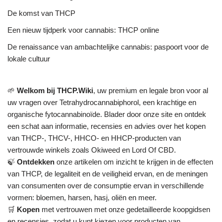
De komst van THCP
Een nieuw tijdperk voor cannabis: THCP online
De renaissance van ambachtelijke cannabis: paspoort voor de
lokale cultuur
🌱
Welkom bij THCP.Wiki
, uw premium en legale bron voor al
uw vragen over Tetrahydrocannabiphorol, een krachtige en
organische fytocannabinoïde. Blader door onze site en ontdek
een schat aan informatie, recensies en advies over het kopen
van THCP-, THCV-, HHCO- en HHCP-producten van
vertrouwde winkels zoals Okiweed en Lord Of CBD.
🍃
Ontdekken
onze artikelen om inzicht te krijgen in de effecten
van THCP, de legaliteit en de veiligheid ervan, en de meningen
van consumenten over de consumptie ervan in verschillende
vormen: bloemen, harsen, hasj, oliën en meer.
🛒
Kopen
met vertrouwen met onze gedetailleerde koopgidsen
en recensies, zodat u kunt kiezen voor producten van