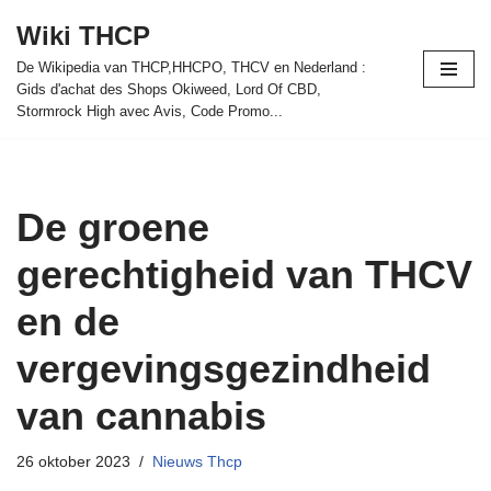
Wiki THCP
Meteen
De Wikipedia van THCP,HHCPO, THCV en Nederland :
naar
Gids d'achat des Shops Okiweed, Lord Of CBD,
de
Stormrock High avec Avis, Code Promo...
inhoud
De groene
gerechtigheid van THCV
en de
vergevingsgezindheid
van cannabis
26 oktober 2023
Nieuws Thcp