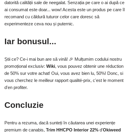
datorită calității sale de neegalat. Senzația pe care o ai după ce
ai consumat este doar... wow! Acesta este un produs pe care îl
recomand cu căldură tuturor celor care doresc să
experimenteze ceva nou și puternic.
Iar bonusul...
Știi ce? Ce-i mai bun are să vină! 🎉 Mulțumim codului nostru
promoțional exclusiv:
Wiki
, vous pouvez obtenir une réduction
de 50% sur votre achat! Oui, vous avez bien lu, 50%! Donc, si
vous cherchez le meilleur rapport qualité-prix, c'est le moment
d'en profiter.
Concluzie
Pentru a rezuma, dacă sunteți în căutarea unei experiențe
premium de canabis,
Trim HHCPO Interior 22%
d'
Okiweed