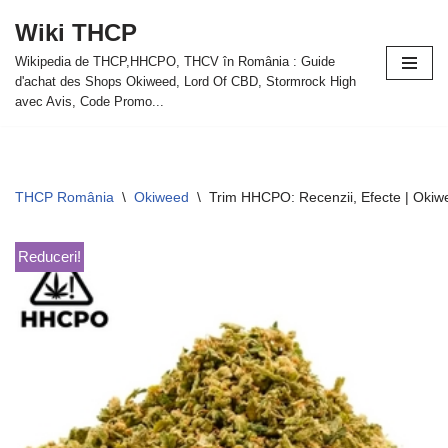
Wiki THCP
Sari
Wikipedia de THCP,HHCPO, THCV în România : Guide
la
d'achat des Shops Okiweed, Lord Of CBD, Stormrock High
conținut
avec Avis, Code Promo...
THCP România
\
Okiweed
\
Trim HHCPO: Recenzii, Efecte | Okiw
Reduceri!