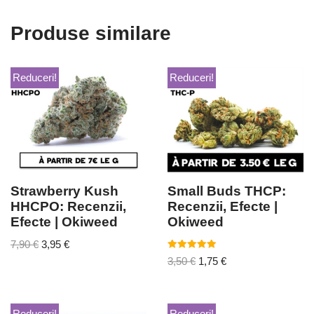
Produse similare
Reduceri!
Reduceri!
Strawberry Kush
Small Buds THCP:
HHCPO: Recenzii,
Recenzii, Efecte |
Efecte | Okiweed
Okiweed
7,90
€
3,95
€
Evaluat la
3,50
€
1,75
€
5.00
din 5
Reduceri!
Reduceri!