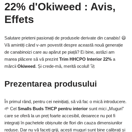
22% d'Okiweed : Avis,
Effets
Salutare prieteni pasionați de produsele derivate din canabis! 😃
Vă amintiți când v-am povestit despre această nouă generație
de canabinoizi care au apărut pe piață? Ei bine, astăzi am
marea plăcere să vă prezint
Trim HHCPO Interior 22%
a
mărcii
Okiweed
. Și crede-mă, merită ocolul! 🚀
Prezentarea produsului
În primul rând, pentru cei neinițiați, să vă fac o mică introducere.
🌱 Cel
Smalls Buds THCP pentru interior
sunt mici „Muguri”
care se oferă la un preț foarte accesibil, deoarece nu pot fi
integrați în pachetele obișnuite de flori din cauza dimensiunilor
reduse. Dar nu vă faceți griji, acești muguri sunt bine calibrați și