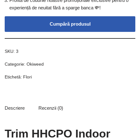
Profită de codurile noastre promoționale exclusive pentru o
experiență de neuitat fără a sparge banca 💸!
Cumpără produsul
SKU:
3
Categorie:
Okiweed
Etichetă:
Flori
Descriere
Recenzii (0)
Trim HHCPO Indoor