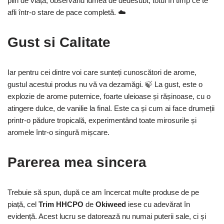
plin de viață, observând lumea de dedesubt, totul în timp ce te
afli într-o stare de pace completă. ☁️
Gust si Calitate
Iar pentru cei dintre voi care sunteți cunoscători de arome,
gustul acestui produs nu vă va dezamăgi. 🍃 La gust, este o
explozie de arome puternice, foarte uleioase și rășinoase, cu o
atingere dulce, de vanilie la final. Este ca și cum ai face drumeții
printr-o pădure tropicală, experimentând toate mirosurile și
aromele într-o singură mișcare.
Parerea mea sincera
Trebuie să spun, după ce am încercat multe produse de pe
piață, cel
Trim HHCPO
de
Okiweed
iese cu adevărat în
evidență. Acest lucru se datorează nu numai puterii sale, ci și