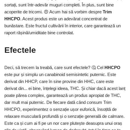
sortați, sunt într-adevăr muguri completi. În plus, sunt bine
acoperite de tricomi. 😍 Acum hai să vorbim despre
Trim
HHCPO
. Acest produs este un adevărat concentrat de
bunăstare. Este fructul cultivării în interior, care garantează un
raport rășină/umiditate bine controlat.
Efectele
Deci, să trecem la treabă, care sunt efectele? 🤔 Cel
HHCPO
este pur și simplu un canabinoid semisintetic puternic. Este
derivat din HHCP, care în sine provine din HHC, care este
derivat din... ei bine, înțelegi ideea, THC. Și chiar dacă acest lanț
poate părea complex, garantează un produs apropiat de THC,
dar mult mai puternic. De fiecare dată când consum Trim
HHCPO, experimentez o senzație ușor euforică, însoțită de
relaxare musculară profundă și o senzație generală de calmare.
Este ca și cum ai fi pe un nor care plutește deasupra unui oraș