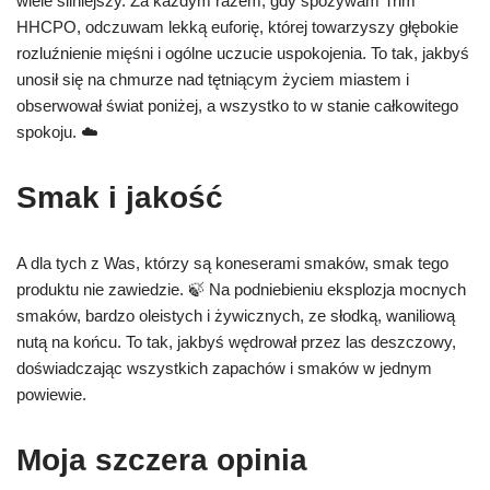
wiele silniejszy. Za każdym razem, gdy spożywam Trim
HHCPO, odczuwam lekką euforię, której towarzyszy głębokie
rozluźnienie mięśni i ogólne uczucie uspokojenia. To tak, jakbyś
unosił się na chmurze nad tętniącym życiem miastem i
obserwował świat poniżej, a wszystko to w stanie całkowitego
spokoju. ☁️
Smak i jakość
A dla tych z Was, którzy są koneserami smaków, smak tego
produktu nie zawiedzie. 🍃 Na podniebieniu eksplozja mocnych
smaków, bardzo oleistych i żywicznych, ze słodką, waniliową
nutą na końcu. To tak, jakbyś wędrował przez las deszczowy,
doświadczając wszystkich zapachów i smaków w jednym
powiewie.
Moja szczera opinia