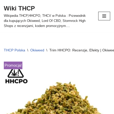
Wiki THCP
Przejdź
Wikipedia THCP,HHCPO, THCV w Polska : Przewodnik
do
dla kupujących Okiweed, Lord Of CBD, Stormrock High
treści
Shops z recenzjami, kodem promocyjnym....
THCP Polska
\
Okiweed
\
Trim HHCPO: Recenzje, Efekty | Okiwe
Promocja!