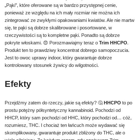
„Pąki”, które oferowane są w bardzo przystępnej cenie,
ponieważ ze względu na ich mały rozmiar nie można ich
zintegrować ze zwykłymi opakowaniami kwiatów. Ale nie martw
się, te pąki są dobrze skalibrowane i posortowane, w
rzeczywistości są to kompletne pąki. Ponadto są dobrze
pokryte włoskami. 😍 Porozmawiajmy teraz o
Trim HHCPO
.
Produkt ten to prawdziwy koncentrat dobrego samopoczucia.
Jest to owoc uprawy indoor, który gwarantuje dobrze
kontrolowany stosunek żywicy do wilgotności.
Efekty
Przejdźmy zatem do rzeczy, jakie są efekty? 🤔
HHCPO
to po
prostu potężny półsyntetyczny kannabinoid. Pochodzi od
HHCP, który sam pochodzi od HHC, który pochodzi od… cóż,
rozumiesz, THC. I chociaż ten łańcuch może wydawać się
skomplikowany, gwarantuje produkt zbliżony do THC, ale o