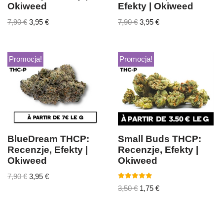
Okiweed
Efekty | Okiweed
7,90
€
3,95
€
7,90
€
3,95
€
Promocja!
Promocja!
BlueDream THCP:
Small Buds THCP:
Recenzje, Efekty |
Recenzje, Efekty |
Okiweed
Okiweed
7,90
€
3,95
€
Oceniono
3,50
€
1,75
€
5.00
na 5