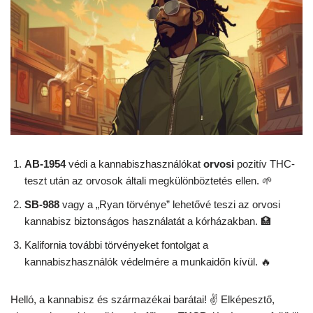
AB-1954
védi a kannabiszhasználókat
orvosi
pozitív THC-
teszt után az orvosok általi megkülönböztetés ellen. 🌱
SB-988
vagy a „Ryan törvénye” lehetővé teszi az orvosi
kannabisz biztonságos használatát a kórházakban. 🏥
Kalifornia további törvényeket fontolgat a
kannabiszhasználók védelmére a munkaidőn kívül. 🔥
Helló, a kannabisz és származékai barátai! ✌️ Elképesztő,