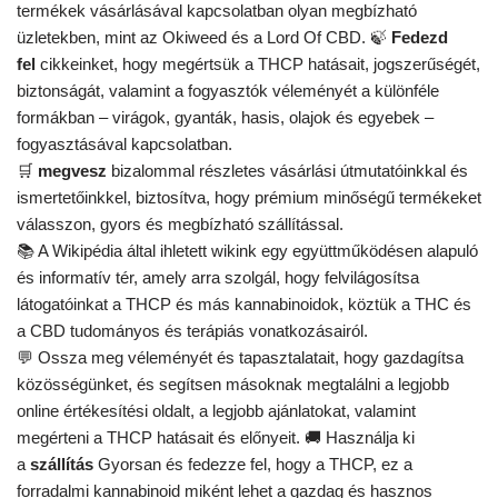
termékek vásárlásával kapcsolatban olyan megbízható
üzletekben, mint az Okiweed és a Lord Of CBD. 🍃
Fedezd
fel
cikkeinket, hogy megértsük a THCP hatásait, jogszerűségét,
biztonságát, valamint a fogyasztók véleményét a különféle
formákban – virágok, gyanták, hasis, olajok és egyebek –
fogyasztásával kapcsolatban.
🛒
megvesz
bizalommal részletes vásárlási útmutatóinkkal és
ismertetőinkkel, biztosítva, hogy prémium minőségű termékeket
válasszon, gyors és megbízható szállítással.
📚 A Wikipédia által ihletett wikink egy együttműködésen alapuló
és informatív tér, amely arra szolgál, hogy felvilágosítsa
látogatóinkat a THCP és más kannabinoidok, köztük a THC és
a CBD tudományos és terápiás vonatkozásairól.
💬 Ossza meg véleményét és tapasztalatait, hogy gazdagítsa
közösségünket, és segítsen másoknak megtalálni a legjobb
online értékesítési oldalt, a legjobb ajánlatokat, valamint
megérteni a THCP hatásait és előnyeit. 🚚 Használja ki
a
szállítás
Gyorsan és fedezze fel, hogy a THCP, ez a
forradalmi kannabinoid miként lehet a gazdag és hasznos