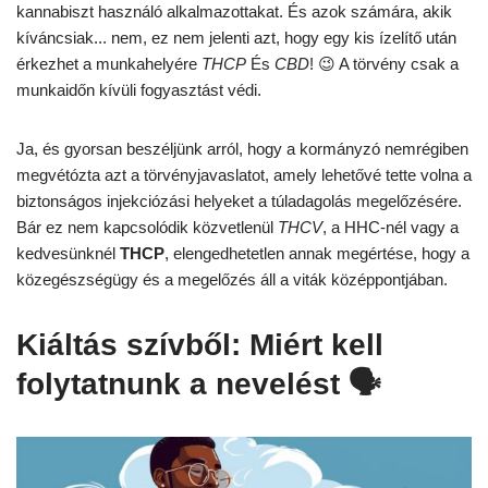
kannabiszt használó alkalmazottakat. És azok számára, akik
kíváncsiak... nem, ez nem jelenti azt, hogy egy kis ízelítő után
érkezhet a munkahelyére
THCP
És
CBD
! 😉 A törvény csak a
munkaidőn kívüli fogyasztást védi.
Ja, és gyorsan beszéljünk arról, hogy a kormányzó nemrégiben
megvétózta azt a törvényjavaslatot, amely lehetővé tette volna a
biztonságos injekciózási helyeket a túladagolás megelőzésére.
Bár ez nem kapcsolódik közvetlenül
THCV
, a HHC-nél vagy a
kedvesünknél
THCP
, elengedhetetlen annak megértése, hogy a
közegészségügy és a megelőzés áll a viták középpontjában.
Kiáltás szívből: Miért kell
folytatnunk a nevelést 🗣️