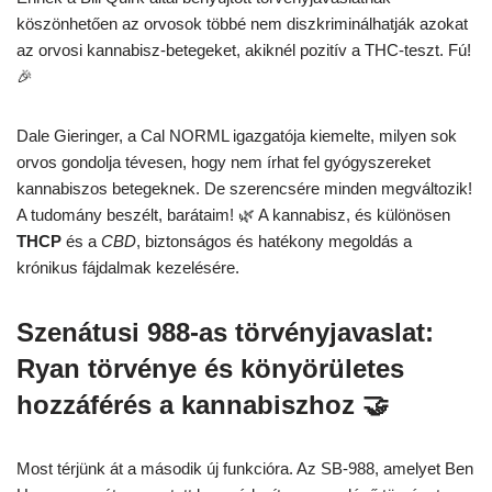
köszönhetően az orvosok többé nem diszkriminálhatják azokat
az orvosi kannabisz-betegeket, akiknél pozitív a THC-teszt. Fú!
🎉
Dale Gieringer, a Cal NORML igazgatója kiemelte, milyen sok
orvos gondolja tévesen, hogy nem írhat fel gyógyszereket
kannabiszos betegeknek. De szerencsére minden megváltozik!
A tudomány beszélt, barátaim! 🌿 A kannabisz, és különösen
THCP
és a
CBD
, biztonságos és hatékony megoldás a
krónikus fájdalmak kezelésére.
Szenátusi 988-as törvényjavaslat:
Ryan törvénye és könyörületes
hozzáférés a kannabiszhoz 🤝
Most térjünk át a második új funkcióra. Az SB-988, amelyet Ben