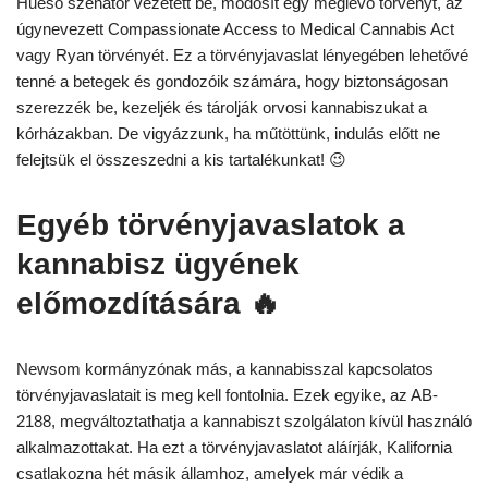
Hueso szenátor vezetett be, módosít egy meglévő törvényt, az
úgynevezett Compassionate Access to Medical Cannabis Act
vagy Ryan törvényét. Ez a törvényjavaslat lényegében lehetővé
tenné a betegek és gondozóik számára, hogy biztonságosan
szerezzék be, kezeljék és tárolják orvosi kannabiszukat a
kórházakban. De vigyázzunk, ha műtöttünk, indulás előtt ne
felejtsük el összeszedni a kis tartalékunkat! 😉
Egyéb törvényjavaslatok a
kannabisz ügyének
előmozdítására 🔥
Newsom kormányzónak más, a kannabisszal kapcsolatos
törvényjavaslatait is meg kell fontolnia. Ezek egyike, az AB-
2188, megváltoztathatja a kannabiszt szolgálaton kívül használó
alkalmazottakat. Ha ezt a törvényjavaslatot aláírják, Kalifornia
csatlakozna hét másik államhoz, amelyek már védik a