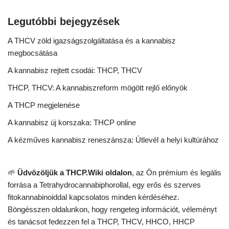
Legutóbbi bejegyzések
A THCV zöld igazságszolgáltatása és a kannabisz
megbocsátása
A kannabisz rejtett csodái: THCP, THCV
THCP, THCV: A kannabiszreform mögött rejlő előnyök
A THCP megjelenése
A kannabisz új korszaka: THCP online
A kézműves kannabisz reneszánsza: Útlevél a helyi kultúrához
🌱
Üdvözöljük a THCP.Wiki oldalon
, az Ön prémium és legális
forrása a Tetrahydrocannabiphorollal, egy erős és szerves
fitokannabinoiddal kapcsolatos minden kérdéséhez.
Böngésszen oldalunkon, hogy rengeteg információt, véleményt
és tanácsot fedezzen fel a THCP, THCV, HHCO, HHCP