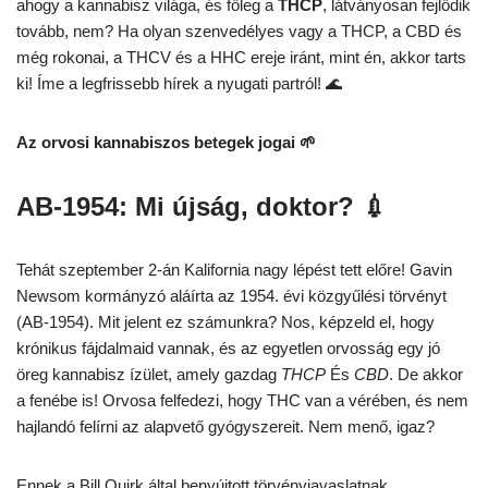
ahogy a kannabisz világa, és főleg a
THCP
, látványosan fejlődik
tovább, nem? Ha olyan szenvedélyes vagy a THCP, a CBD és
még rokonai, a THCV és a HHC ereje iránt, mint én, akkor tarts
ki! Íme a legfrissebb hírek a nyugati partról! 🌊
Az orvosi kannabiszos betegek jogai 🌱
AB-1954: Mi újság, doktor? 💉
Tehát szeptember 2-án Kalifornia nagy lépést tett előre! Gavin
Newsom kormányzó aláírta az 1954. évi közgyűlési törvényt
(AB-1954). Mit jelent ez számunkra? Nos, képzeld el, hogy
krónikus fájdalmaid vannak, és az egyetlen orvosság egy jó
öreg kannabisz ízület, amely gazdag
THCP
És
CBD
. De akkor
a fenébe is! Orvosa felfedezi, hogy THC van a vérében, és nem
hajlandó felírni az alapvető gyógyszereit. Nem menő, igaz?
Ennek a Bill Quirk által benyújtott törvényjavaslatnak