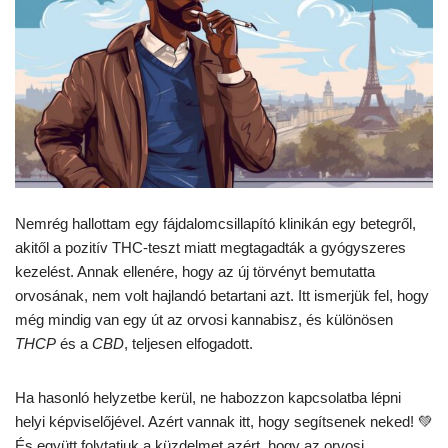
Nemrég hallottam egy fájdalomcsillapító klinikán egy betegről,
akitől a pozitív THC-teszt miatt megtagadták a gyógyszeres
kezelést. Annak ellenére, hogy az új törvényt bemutatta
orvosának, nem volt hajlandó betartani azt. Itt ismerjük fel, hogy
még mindig van egy út az orvosi kannabisz, és különösen
THCP
és a
CBD
, teljesen elfogadott.
Ha hasonló helyzetbe kerül, ne habozzon kapcsolatba lépni
helyi képviselőjével. Azért vannak itt, hogy segítsenek neked! 💚
És együtt folytatjuk a küzdelmet azért, hogy az orvosi