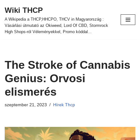
Wiki THCP
Ugrás
A Wikipedia a THCP,HHCPO, THCV in Magyarország :
a
Vásárlási útmutató az Okiweed, Lord Of CBD, Stormrock
tartalomra
High Shops-ról Véleményekkel, Promo kóddal...
The Stroke of Cannabis
Genius: Orvosi
elismerés
szeptember 21, 2023
Hírek Thcp