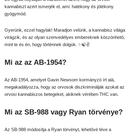
kannabiszt azért ismerjék el, ami: hatékony és jótékony
gyógymód.
Gyerünk, ezzel hagylak! Maradjon velünk, a kannabisz világa
virágzik, és az olyan szenvedélyes embereknek köszönhető,
mint te és én, hogy történnek dolgok. ✨🍃✌️
Mi az az AB-1954?
Az AB-1954, amelyet Gavin Newsom kormányzó írt alá,
megakadályozza, hogy az orvosok diszkriminálják azokat az
orvosi kannabiszos betegeket, akiknek vérében THC van.
Mi az SB-988 vagy Ryan törvénye?
Az SB-988 módosítja a Ryan törvényt, lehetővé téve a