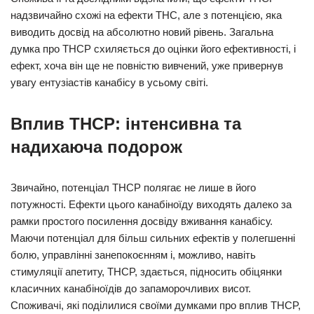
надзвичайно схожі на ефекти THC, але з потенцією, яка
виводить досвід на абсолютно новий рівень. Загальна
думка про THCP схиляється до оцінки його ефективності, і
ефект, хоча він ще не повністю вивчений, уже привернув
увагу ентузіастів канабісу в усьому світі.
Вплив THCP: інтенсивна та
надихаюча подорож
Звичайно, потенціал THCP полягає не лише в його
потужності. Ефекти цього канабіноїду виходять далеко за
рамки простого посилення досвіду вживання канабісу.
Маючи потенціал для більш сильних ефектів у полегшенні
болю, управлінні занепокоєнням і, можливо, навіть
стимуляції апетиту, THCP, здається, підносить обіцянки
класичних канабіноїдів до запаморочливих висот.
Споживачі, які поділилися своїми думками про вплив THCP,