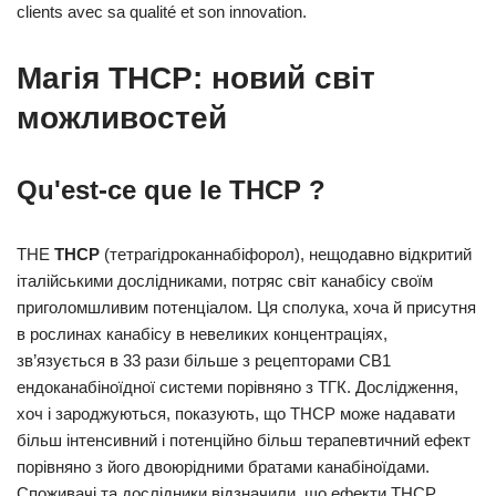
clients avec sa qualité et son innovation.
Магія THCP: новий світ
можливостей
Qu'est-ce que le THCP ?
THE
THCP
(тетрагідроканнабіфорол), нещодавно відкритий
італійськими дослідниками, потряс світ канабісу своїм
приголомшливим потенціалом. Ця сполука, хоча й присутня
в рослинах канабісу в невеликих концентраціях,
зв’язується в 33 рази більше з рецепторами CB1
ендоканабіноїдної системи порівняно з ТГК. Дослідження,
хоч і зароджуються, показують, що THCP може надавати
більш інтенсивний і потенційно більш терапевтичний ефект
порівняно з його двоюрідними братами канабіноїдами.
Споживачі та дослідники відзначили, що ефекти THCP