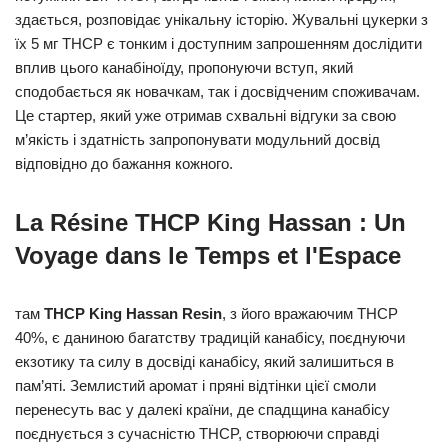
здається, розповідає унікальну історію. Жувальні цукерки з
їх 5 мг THCP є тонким і доступним запрошенням дослідити
вплив цього канабіноїду, пропонуючи вступ, який
сподобається як новачкам, так і досвідченим споживачам.
Це стартер, який уже отримав схвальні відгуки за свою
м’якість і здатність запропонувати модульний досвід
відповідно до бажання кожного.
La Résine THCP King Hassan : Un
Voyage dans le Temps et l'Espace
там
THCP King Hassan Resin
, з його вражаючим THCP
40%, є даниною багатству традицій канабісу, поєднуючи
екзотику та силу в досвіді канабісу, який залишиться в
пам’яті. Землистий аромат і пряні відтінки цієї смоли
перенесуть вас у далекі країни, де спадщина канабісу
поєднується з сучасністю THCP, створюючи справді