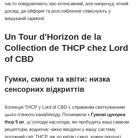
часто повідомляють про інтенсивний, але напрочуд чіткий
досвід, де ейфорія та розслаблення співіснують у
вишуканій гармонії.
Un Tour d'Horizon de la
Collection de THCP chez Lord
of CBD
Гумки, смоли та квіти: низка
сенсорних відкриттів
Колекція THCP у Lord of CBD є справжнім святкуванням
цього п’янкого канабіноїду. Починаючи з
Гумові цукерки
thcp 5 мг
, ці солодкі насолоди, які пробудять ваші смакові
рецептори, водночас ніжно вводячи у вашу систему
потужний світ THCP, аж до квітів і смол, кожен продукт,