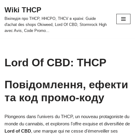
Wiki THCP
Перейти
Вікіпедія про THCP, HHCPO, THCV в країні: Guide
до
d'achat des shops Okiweed, Lord Of CBD, Stormrock High
вмісту
avec Avis, Code Promo...
Lord Of CBD: THCP
Повідомлення, ефекти
та код промо-коду
Plongeons dans l'univers du THCP, un nouveau protagoniste du
monde du cannabis, et explorons l'offre exquise et diversifiée de
Lord of CBD
, une marque qui ne cesse d'émerveiller ses