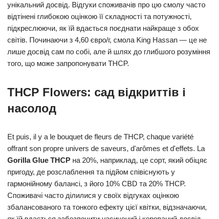
унікальний досвід. Відгуки споживачів про цю смолу часто
відтінені глибокою оцінкою її складності та потужності,
підкреслюючи, як їй вдається поєднати найкраще з обох
світів. Починаючи з 4,60 євро/г, смола King Hassan — це не
лише досвід сам по собі, але й шлях до глибшого розуміння
того, що може запропонувати THCP.
THCP Flowers: сад відкриттів і
насолод
Et puis, il y a le bouquet de fleurs de THCP, chaque variété
offrant son propre univers de saveurs, d'arômes et d'effets. La
Gorilla Glue THCP
на 20%, наприклад, це сорт, який обіцяє
пригоду, де розслаблення та підйом співіснують у
гармонійному балансі, з його 10% CBD та 20% THCP.
Споживачі часто ділилися у своїх відгуках оцінкою
збалансованого та тонкого ефекту цієї квітки, відзначаючи,
як їй вдається забезпечити насичений і керований досвід.