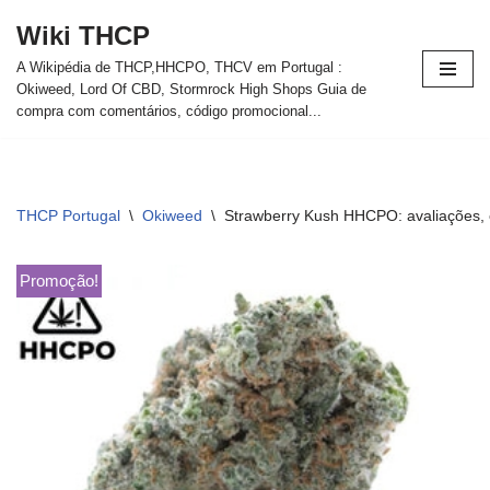
Wiki THCP
Avançar
A Wikipédia de THCP,HHCPO, THCV em Portugal :
para
Okiweed, Lord Of CBD, Stormrock High Shops Guia de
o
compra com comentários, código promocional...
conteúdo
THCP Portugal
\
Okiweed
\
Strawberry Kush HHCPO: avaliações, e
Promoção!