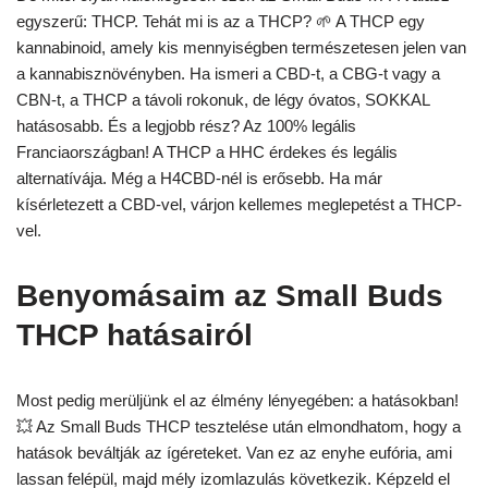
egyszerű: THCP. Tehát mi is az a THCP? 🌱 A THCP egy
kannabinoid, amely kis mennyiségben természetesen jelen van
a kannabisznövényben. Ha ismeri a CBD-t, a CBG-t vagy a
CBN-t, a THCP a távoli rokonuk, de légy óvatos, SOKKAL
hatásosabb. És a legjobb rész? Az 100% legális
Franciaországban! A THCP a HHC érdekes és legális
alternatívája. Még a H4CBD-nél is erősebb. Ha már
kísérletezett a CBD-vel, várjon kellemes meglepetést a THCP-
vel.
Benyomásaim az Small Buds
THCP hatásairól
Most pedig merüljünk el az élmény lényegében: a hatásokban!
💥 Az Small Buds THCP tesztelése után elmondhatom, hogy a
hatások beváltják az ígéreteket. Van ez az enyhe eufória, ami
lassan felépül, majd mély izomlazulás következik. Képzeld el