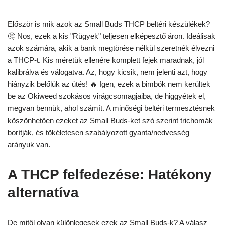
Először is mik azok az Small Buds THCP beltéri készülékek?
🤔 Nos, ezek a kis "Rügyek" teljesen elképesztő áron. Ideálisak
azok számára, akik a bank megtörése nélkül szeretnék élvezni
a THCP-t. Kis méretük ellenére komplett fejek maradnak, jól
kalibrálva és válogatva. Az, hogy kicsik, nem jelenti azt, hogy
hiányzik belőlük az ütés! 🔥 Igen, ezek a bimbók nem kerültek
be az Okiweed szokásos virágcsomagjaiba, de higgyétek el,
megvan bennük, ahol számít. A minőségi beltéri termesztésnek
köszönhetően ezeket az Small Buds-ket szó szerint trichomák
borítják, és tökéletesen szabályozott gyanta/nedvesség
arányuk van.
A THCP felfedezése: Hatékony
alternatíva
De mitől olyan különlegesek ezek az Small Buds-k? A válasz