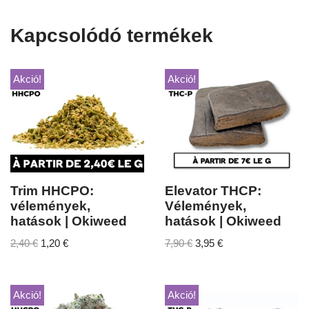
Kapcsolódó termékek
Akció!
Akció!
Trim HHCPO:
Elevator THCP:
vélemények,
Vélemények,
hatások | Okiweed
hatások | Okiweed
2,40
€
1,20
€
7,90
€
3,95
€
Akció!
Akció!