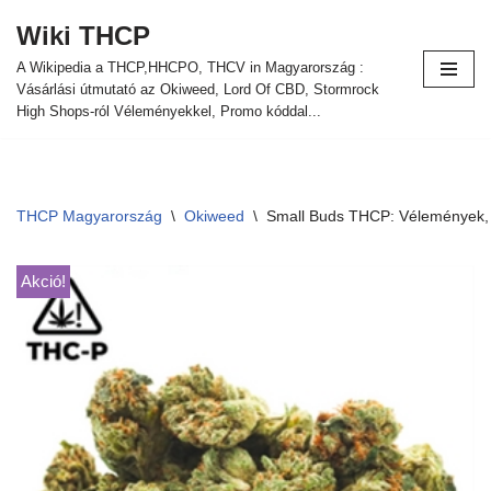
Wiki THCP
Ugrás
A Wikipedia a THCP,HHCPO, THCV in Magyarország :
a
Vásárlási útmutató az Okiweed, Lord Of CBD, Stormrock
tartalomra
High Shops-ról Véleményekkel, Promo kóddal...
THCP Magyarország
\
Okiweed
\
Small Buds THCP: Vélemények, 
Akció!