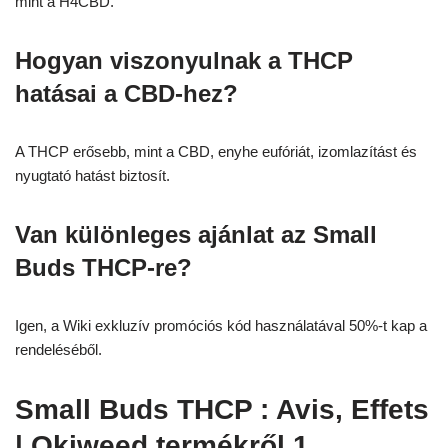
mint a H4CBD.
Hogyan viszonyulnak a THCP
hatásai a CBD-hez?
A THCP erősebb, mint a CBD, enyhe eufóriát, izomlazítást és
nyugtató hatást biztosít.
Van különleges ajánlat az Small
Buds THCP-re?
Igen, a Wiki exkluzív promóciós kód használatával 50%-t kap a
rendeléséből.
Small Buds THCP : Avis, Effets
| Okiweed
termékről 1