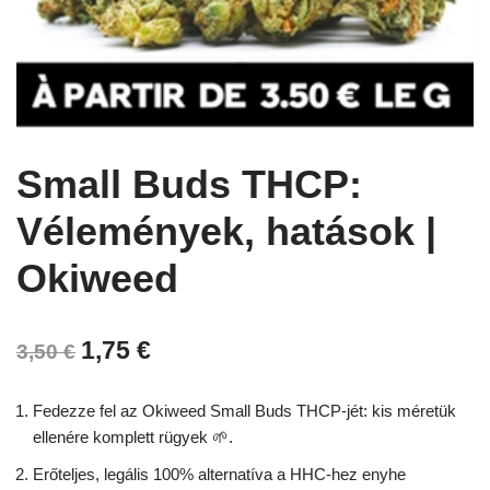
Small Buds THCP:
Vélemények, hatások |
Okiweed
1,75
€
3,50
€
Fedezze fel az Okiweed Small Buds THCP-jét: kis méretük
ellenére komplett rügyek 🌱.
Erőteljes, legális 100% alternatíva a HHC-hez enyhe