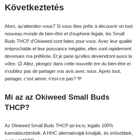
Következtetés
Alors, qu'attendez-vous? Si vous êtes prêts à découvrir un tout
nouveau monde de bien-être et d'euphorie légale, les Small
Buds THCP d'Okiweed sont faites pour vous. Avec leur qualité
irréprochable et leur puissance inégalée, elles sont rapidement
devenues ma préférée. Et je parie qu'elles deviendront aussi la
vôtre. 😉 Allez, plongez dans cette nouvelle ère du bien-être et
n'oubliez pas de partager vos avis avec nous. Après tout,
partager, c'est aimer, n'est-ce pas? 💚
Mi az az Okiweed Small Buds
THCP?
Az Okiweed Small Buds THCP-jei kicsi, legális 100%
kannabiszbimbók. A HHC alternatíváját kínálják, és erősebbek,