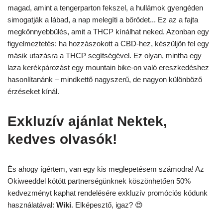
magad, amint a tengerparton fekszel, a hullámok gyengéden
simogatják a lábad, a nap melegíti a bőrödet... Ez az a fajta
megkönnyebbülés, amit a THCP kínálhat neked. Azonban egy
figyelmeztetés: ha hozzászokott a CBD-hez, készüljön fel egy
másik utazásra a THCP segítségével. Ez olyan, mintha egy
laza kerékpározást egy mountain bike-on való ereszkedéshez
hasonlítanánk – mindkettő nagyszerű, de nagyon különböző
érzéseket kínál.
Exkluzív ajánlat Nektek,
kedves olvasók!
És ahogy ígértem, van egy kis meglepetésem számodra! Az
Okiweeddel kötött partnerségünknek köszönhetően 50%
kedvezményt kaphat rendelésére exkluzív promóciós kódunk
használatával:
Wiki
. Elképesztő, igaz? 😍