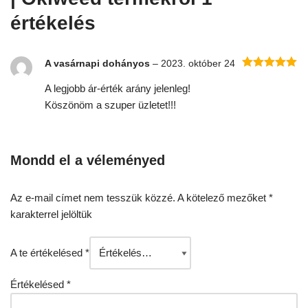
értékelés
A vasárnapi dohányos
–
2023. október 24
Értékelés:
A legjobb ár-érték arány jelenleg!
5
/ 5
Köszönöm a szuper üzletet!!!
Mondd el a véleményed
Az e-mail címet nem tesszük közzé.
A kötelező mezőket
*
karakterrel jelöltük
A te értékelésed
*
Értékelésed
*