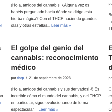
p
¡Hola, amigos del cannabis! ¿Alguna vez os
habéis preguntado hacia dónde se dirige esta
B
hierba mágica? Con el THCP haciendo grandes
i
r
olas y otras estrellas...
Leer más »
T
a
El golpe del genio del
cannabis: reconocimiento
T
médico
d
por
thcp
21 de septiembre de 2023
p
¡Hola, amigos del cannabis y sus derivados! ✌️ Es
C
on
increíble cómo el mundo del cannabis, y del THCP
e
r
en particular, sigue evolucionando de forma
r
espectacular,...
Leer más »
Oh