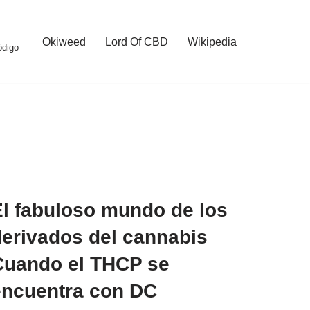
Okiweed
Lord Of CBD
Wikipedia
ódigo
El fabuloso mundo de los
derivados del cannabis
Cuando el THCP se
encuentra con DC