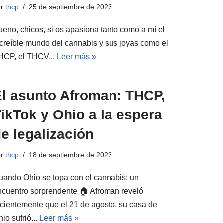
or
thcp
25 de septiembre de 2023
ueno, chicos, si os apasiona tanto como a mí el
ncreíble mundo del cannabis y sus joyas como el
HCP, el THCV...
Leer más »
El asunto Afroman: THCP,
ikTok y Ohio a la espera
e legalización
or
thcp
18 de septiembre de 2023
uando Ohio se topa con el cannabis: un
ncuentro sorprendente 🏠 Afroman reveló
ecientemente que el 21 de agosto, su casa de
io sufrió...
Leer más »