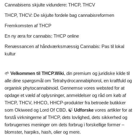
Cannabisens skjulte vidundere: THCP, THCV
THCP, THCV: De skjulte fordele bag cannabisreformen
Fremkomsten af THCP
En ny æra for cannabis: THCP online
Renæssancen af håndværksmæssig Cannabis: Pas til lokal
kultur
🌱
Velkommen til THCP.Wiki
, din premium og juridiske kilde til
alle dine spørgsmål om Tetrahydrocannabiphorol, en kraftfuld og
organisk phytocannabinoid. Gennemse vores websted for at
opdage et væld af oplysninger, anmeldelser og råd om køb af
THCP, THCV, HHCO, HHCP-produkter fra betroede butikker
som Okiweed og Lord Of CBD. 🍃
Udforske
vores artikler for at
forstå virkningerne af THCP, dets lovlighed, dets sikkerhed og
forbrugernes meninger om dets forbrug i forskellige former –
blomster, harpiks, hash, olier og mere.