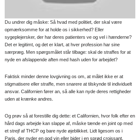
Du undrer dig måske: Så hvad med politiet, der skal være
opmærksomme for at holde os i sikkerhed? Eller
sygeplejersker, der har deres patienters ve og vel i hænderne?
Det er legitimt, og det er klart, at hver profession har sine
særpræg. Men spørgsmålet står tilbage: skal de straffes for at
nyde en afslappende aften med hash uden for arbejdet?
Faktisk minder denne lovgivning os om, at målet ikke er at
stigmatisere eller straffe, men snarere at tilskynde til individuelt
ansvar. Californien fører an, så alle kan nyde deres rettigheder
uden at krænke andres.
Og prøv så at forestille dig dette: et Californien, hvor folk efter en
hård dags arbejde kan slappe af, måske tænde en joint op med
et strejf af THCP og bare nyde øjeblikket. Lidt ligesom os i
Paris, der nyder en god vin eller bider i en sprød croissant,