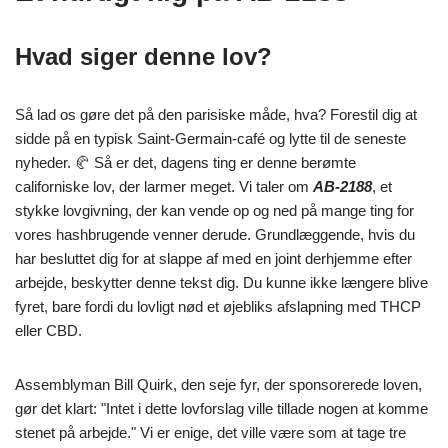
Hvad siger denne lov?
Så lad os gøre det på den parisiske måde, hva? Forestil dig at
sidde på en typisk Saint-Germain-café og lytte til de seneste
nyheder. 🥐 Så er det, dagens ting er denne berømte
californiske lov, der larmer meget. Vi taler om
AB-2188
, et
stykke lovgivning, der kan vende op og ned på mange ting for
vores hashbrugende venner derude. Grundlæggende, hvis du
har besluttet dig for at slappe af med en joint derhjemme efter
arbejde, beskytter denne tekst dig. Du kunne ikke længere blive
fyret, bare fordi du lovligt nød et øjebliks afslapning med THCP
eller CBD.
Assemblyman Bill Quirk, den seje fyr, der sponsorerede loven,
gør det klart: "Intet i dette lovforslag ville tillade nogen at komme
stenet på arbejde." Vi er enige, det ville være som at tage tre