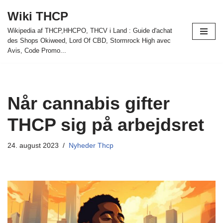
Wiki THCP
Spring
Wikipedia af THCP,HHCPO, THCV i Land : Guide d'achat
til
des Shops Okiweed, Lord Of CBD, Stormrock High avec
indhold
Avis, Code Promo...
Når cannabis gifter
THCP sig på arbejdsret
24. august 2023
Nyheder Thcp