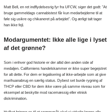
Matt Bell, en ret indflydelsesrig fyr fra UFCW, siger det godt: "At
bruge gammeldags cannabistest får kun medarbejderne til at
føle sig usikre og chikaneret på arbejdet". Og ærligt talt tager
han ikke fejl.
Modargumentet: Ikke alle lige i lyset
af det grønne?
Som i enhver god historie er der altid den anden side af
medaljen. Californiens handelskammer er ikke super begejstret
for alt dette. For dem er legalisering af ikke-arbejde som at give
marihuanabrug en særlig status. Dybest set burde rygning af
THCP eller CBD for dem ikke være på samme niveau som for
eksempel at beskytte mod racemæssig eller etnisk
diskrimination.
Hvilket bringer os til et spørgsmål: skal vi virkelig lægge alle