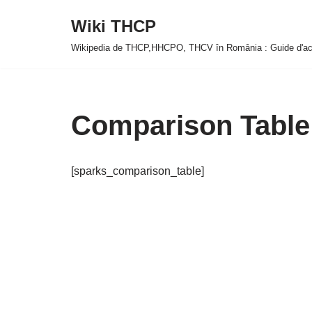
Wiki THCP
Sari
Wikipedia de THCP,HHCPO, THCV în România : Guide d'ach
la
conținut
Comparison Table
[sparks_comparison_table]